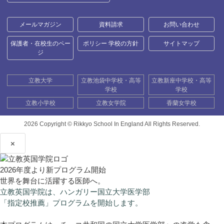
メールマガジン
資料請求
お問い合わせ
保護者・在校生のペー
ポリシー 学校の方針
サイトマップ
ジ
立教大学
立教池袋中学校・高等
立教新座中学校・高等
学校
学校
立教小学校
立教女学院
香蘭女学校
2026 Copyright ©
Rikkyo School In England All Rights Reserved.
×
2026年度より新プログラム開始
世界を舞台に活躍する医師へ。
立教英国学院は、ハンガリー国立大学医学部
「指定校推薦」プログラムを開始します。