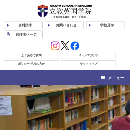
資料
請求
お問い合わせ
学校
見学
保護者
ページ
よくあるご質問
メールマガジン
ポリシー 学校の方針
サイトマップ
メニュー