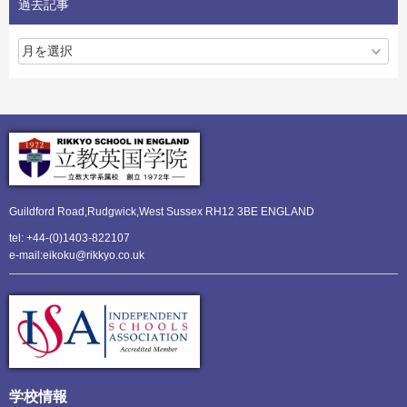
過去記事
Guildford Road,Rudgwick,
West Sussex RH12 3BE ENGLAND
tel: +44-(0)1403-822107
e-mail:eikoku@rikkyo.co.uk
学校情報