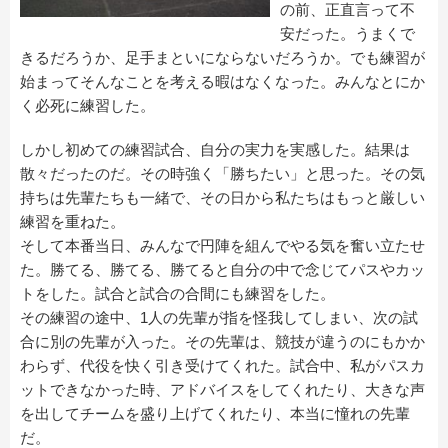
の前、正直言って不
安だった。うまくで
きるだろうか、足手まといにならないだろうか。でも練習が
始まってそんなことを考える暇はなくなった。みんなとにか
く必死に練習した。
しかし初めての練習試合、自分の実力を実感した。結果は
散々だったのだ。その時強く「勝ちたい」と思った。その気
持ちは先輩たちも一緒で、その日から私たちはもっと厳しい
練習を重ねた。
そして本番当日、みんなで円陣を組んでやる気を奮い立たせ
た。勝てる、勝てる、勝てると自分の中で念じてパスやカッ
トをした。試合と試合の合間にも練習をした。
その練習の途中、1人の先輩が指を怪我してしまい、次の試
合に別の先輩が入った。その先輩は、競技が違うのにもかか
わらず、代役を快く引き受けてくれた。試合中、私がパスカ
ットできなかった時、アドバイスをしてくれたり、大きな声
を出してチームを盛り上げてくれたり、本当に憧れの先輩
だ。