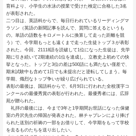
育科より、小学生の水泳の授業で受けた検定に合格した3名
が表彰された。
二つ目は、英語科からで、毎日行われているリーディングマ
ラソン（英語の新聞記事を読んで、質問に答えるというも
の。単語の語数をキロメートルに換算して走った距離を競
う）で、今学期もっとも遠くまで走った生徒トップ３が表彰
された。今回、21118語を読破して1位になった生徒は、先学
期に引き続いて2期連続の1位を達成し、立教史上初めての快
挙となった。トップと3位の差は500語にも満たない僅差で、
期末試験中も含めて1日でも未提出だと逆転してしまう。毎
学期、熾烈なトップ争いが繰り広げられている。
表彰の最後は、国語科からで、6月9日に行われた全校漢字コ
ンクールの最優秀賞の表彰が行われた。最優秀者には、広辞
苑が贈られた。
礼拝の最後には、今まで3年と1学期間お世話になった保健
室の丹沢先生の帰国が発表された。林チャプレンにより捧げ
られた送別の祈祷の一部をお借りして、今学期をもって学校
を去るものたちを送り出したい。