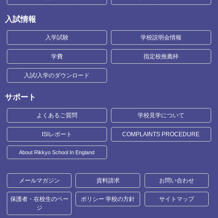
入試情報
入学試験
学校説明会情報
学費
指定校推薦枠
入試/入学のダウンロード
サポート
よくあるご質問
学校見学について
ISIレポート
COMPLAINTS PROCEDURE
About Rikkyo School In England
メールマガジン
資料請求
お問い合わせ
保護者・在校生のペー
ポリシー 学校の方針
サイトマップ
ジ