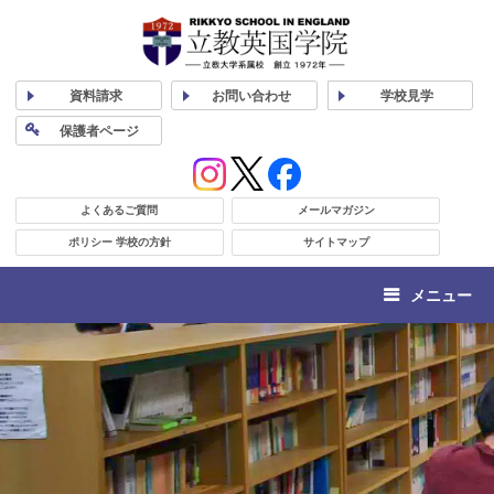
資料
請求
お問い合わせ
学校
見学
保護者
ページ
よくあるご質問
メールマガジン
ポリシー 学校の方針
サイトマップ
メニュー