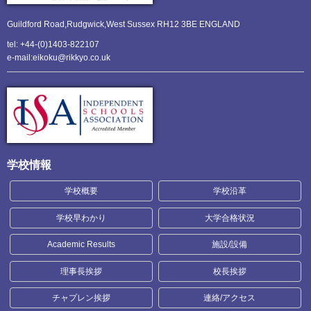
Guildford Road,Rudgwick,
West Sussex RH12 3BE ENGLAND
tel: +44-(0)1403-822107
e-mail:eikoku@rikkyo.co.uk
学校情報
学校概要
学校沿革
学校早わかり
大学合格状況
Academic Results
施設/設備
理事長挨拶
校長挨拶
チャプレン挨拶
連絡/アクセス