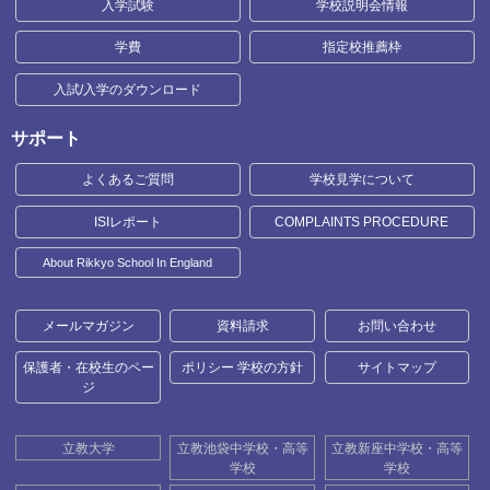
入学試験
学校説明会情報
学費
指定校推薦枠
入試/入学のダウンロード
サポート
よくあるご質問
学校見学について
ISIレポート
COMPLAINTS PROCEDURE
About Rikkyo School In England
メールマガジン
資料請求
お問い合わせ
保護者・在校生のペー
ポリシー 学校の方針
サイトマップ
ジ
立教大学
立教池袋中学校・高等
立教新座中学校・高等
学校
学校