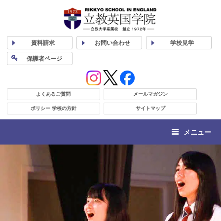
資料
請求
お問い合わせ
学校
見学
保護者
ページ
よくあるご質問
メールマガジン
ポリシー 学校の方針
サイトマップ
メニュー