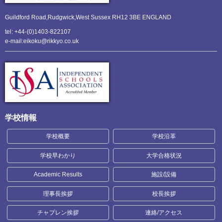
Guildford Road,Rudgwick,
West Sussex RH12 3BE ENGLAND
tel: +44-(0)1403-822107
e-mail:eikoku@rikkyo.co.uk
学校情報
学校概要
学校沿革
学校早わかり
大学合格状況
Academic Results
施設/設備
理事長挨拶
校長挨拶
チャプレン挨拶
連絡/アクセス