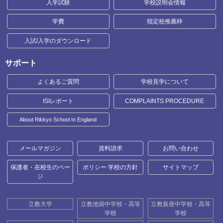
入学試験
学校説明会情報
学費
指定校推薦枠
入試/入学のダウンロード
サポート
よくあるご質問
学校見学について
ISIレポート
COMPLAINTS PROCEDURE
About Rikkyo School In England
メールマガジン
資料請求
お問い合わせ
保護者・在校生のペー
ポリシー 学校の方針
サイトマップ
ジ
立教大学
立教池袋中学校・高等
立教新座中学校・高等
学校
学校