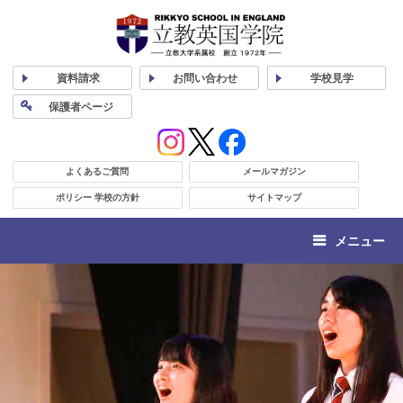
資料
請求
お問い合わせ
学校
見学
保護者
ページ
よくあるご質問
メールマガジン
ポリシー 学校の方針
サイトマップ
メニュー