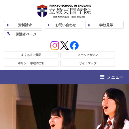
資料
請求
お問い合わせ
学校
見学
保護者
ページ
よくあるご質問
メールマガジン
ポリシー 学校の方針
サイトマップ
メニュー