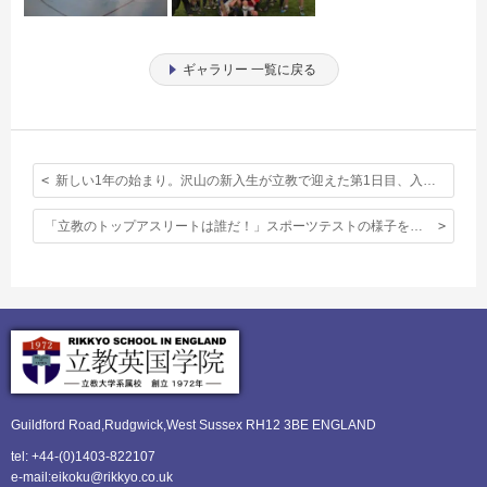
ギャラリー 一覧に戻る
新しい1年の始まり。沢山の新入生が立教で迎えた第1日目、入学式の様子。
「立教のトップアスリートは誰だ！」スポーツテストの様子をどうぞ。
Guildford Road,Rudgwick,
West Sussex RH12 3BE ENGLAND
tel: +44-(0)1403-822107
e-mail:eikoku@rikkyo.co.uk