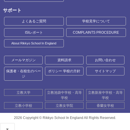
サポート
よくあるご質問
学校見学について
ISIレポート
COMPLAINTS PROCEDURE
About Rikkyo School In England
メールマガジン
資料請求
お問い合わせ
保護者・在校生のペー
ポリシー 学校の方針
サイトマップ
ジ
立教大学
立教池袋中学校・高等
立教新座中学校・高等
学校
学校
立教小学校
立教女学院
香蘭女学校
2026 Copyright ©
Rikkyo School In England All Rights Reserved.
×