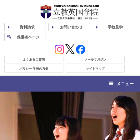
資料
請求
お問い合わせ
学校
見学
保護者
ページ
よくあるご質問
メールマガジン
ポリシー 学校の方針
サイトマップ
メニュー