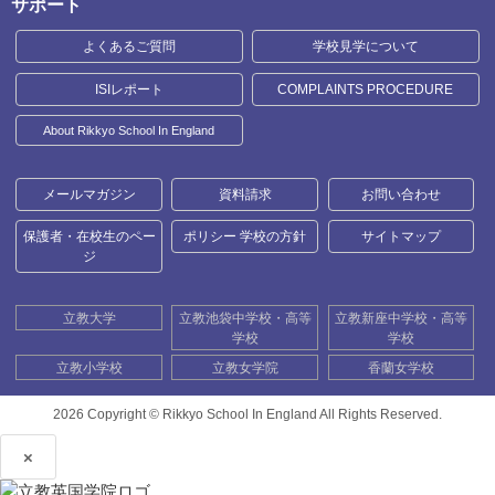
サポート
よくあるご質問
学校見学について
ISIレポート
COMPLAINTS PROCEDURE
About Rikkyo School In England
メールマガジン
資料請求
お問い合わせ
保護者・在校生のペー
ポリシー 学校の方針
サイトマップ
ジ
立教大学
立教池袋中学校・高等
立教新座中学校・高等
学校
学校
立教小学校
立教女学院
香蘭女学校
2026 Copyright ©
Rikkyo School In England All Rights Reserved.
×