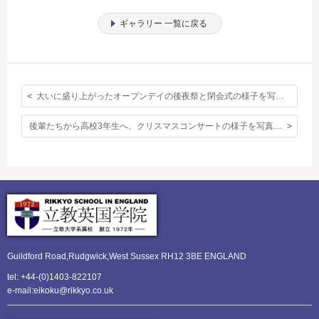
ギャラリー 一覧に戻る
大いに盛り上がったオープンデイの後夜祭と閉会式の様子を写真で。
後輩たちから高校3年生へ、クリスマスコンサートの様子を写真でお伝えします
Guildford Road,Rudgwick,
West Sussex RH12 3BE ENGLAND
tel: +44-(0)1403-822107
e-mail:eikoku@rikkyo.co.uk