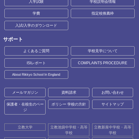
入学試験
学校説明会情報
学費
指定校推薦枠
入試/入学のダウンロード
サポート
よくあるご質問
学校見学について
ISIレポート
COMPLAINTS PROCEDURE
About Rikkyo School In England
メールマガジン
資料請求
お問い合わせ
保護者・在校生のペー
ポリシー 学校の方針
サイトマップ
ジ
立教大学
立教池袋中学校・高等
立教新座中学校・高等
学校
学校