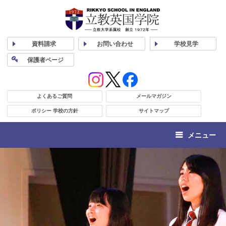
資料
請求
お問い合わせ
学校
見学
保護者
ページ
よくあるご質問
メールマガジン
ポリシー 学校の方針
サイトマップ
メニュー