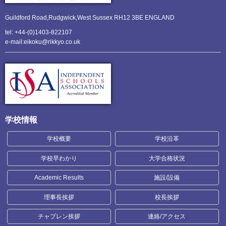
Guildford Road,Rudgwick,
West Sussex RH12 3BE ENGLAND
tel: +44-(0)1403-822107
e-mail:eikoku@rikkyo.co.uk
学校情報
学校概要
学校沿革
学校早わかり
大学合格状況
Academic Results
施設/設備
理事長挨拶
校長挨拶
チャプレン挨拶
連絡/アクセス