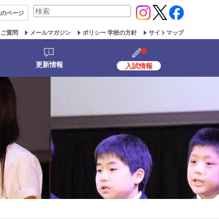
検
生の
ページ
索
対
るご質問
メールマガジン
ポリシー 学校の方針
サイトマップ
象:
更新情報
入試情報