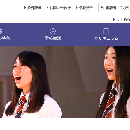
資料
請求
お問い合わせ
学校
見学
保護者
・在校
よくあ
の特色
学校生活
カリキュラム