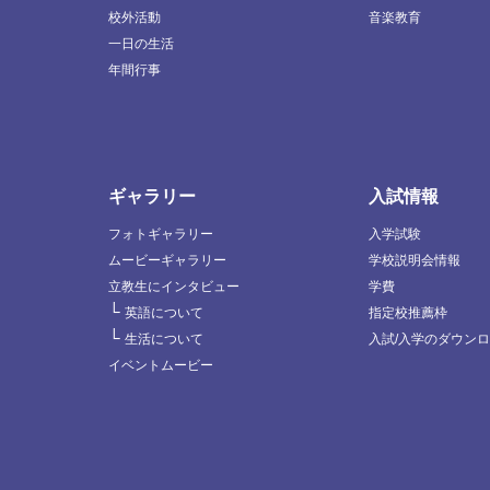
校外活動
音楽教育
一日の生活
年間行事
ギャラリー
入試情報
フォトギャラリー
入学試験
ムービーギャラリー
学校説明会情報
立教生にインタビュー
学費
└
英語について
指定校推薦枠
└
生活について
入試/入学のダウン
イベントムービー