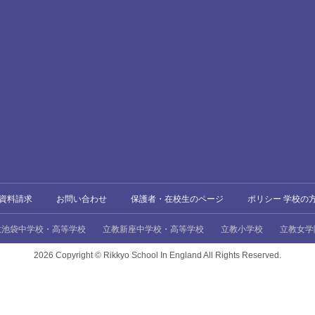
資料請求
お問い合わせ
保護者・在校生のページ
ポリシー 学校の
教池袋中学校・高等学校
立教新座中学校・高等学校
立教小学校
立教女学
2026 Copyright ©
Rikkyo School In England All Rights Reserved.