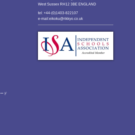
West Sussex RH12 3BE ENGLAND
tel: +44-(0)1403-822107
e-mail:eikoku@rikkyo.co.uk
ロード