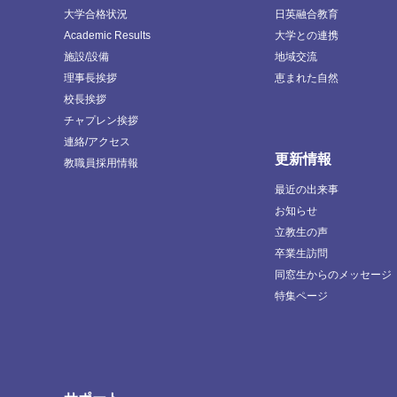
大学合格状況
日英融合教育
Academic Results
大学との連携
施設/設備
地域交流
理事長挨拶
恵まれた自然
校長挨拶
チャプレン挨拶
連絡/アクセス
更新情報
教職員採用情報
最近の出来事
お知らせ
立教生の声
卒業生訪問
同窓生からのメッセージ
特集ページ