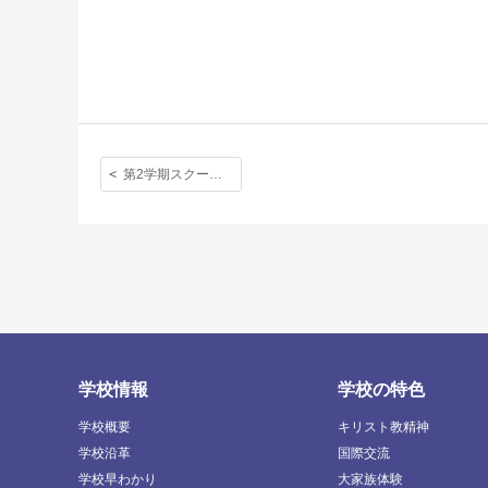
第2学期スクールコンサートの様子を写真でお伝えします
学校情報
学校の特色
学校概要
キリスト教精神
学校沿革
国際交流
学校早わかり
大家族体験