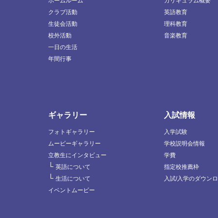
ホームルーム
カリキュラム概要
クラブ活動
英語教育
生徒会活動
理科教育
校外活動
音楽教育
一日の生活
年間行事
ギャラリー
入試情報
フォトギャラリー
入学試験
ムービーギャラリー
学校説明会情報
立教生にインタビュー
学費
└
英語について
指定校推薦枠
└
生活について
入試/入学のダウン
イベントムービー