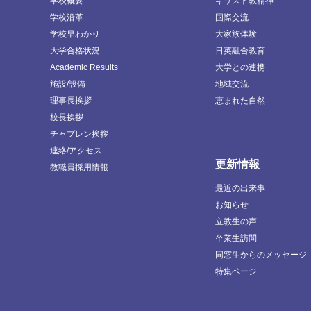
学校概要
キリスト教精神
学校沿革
国際交流
学校早わかり
大家族体験
大学合格状況
日英融合教育
Academic Results
大学との連携
施設/設備
地域交流
理事長挨拶
恵まれた自然
校長挨拶
チャプレン挨拶
連絡/アクセス
更新情報
教職員採用情報
最近の出来事
お知らせ
立教生の声
卒業生訪問
同窓生からのメッセージ
特集ページ