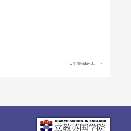
１学期Friday Sports 乗馬の写真 (Bridge House: 初心者）