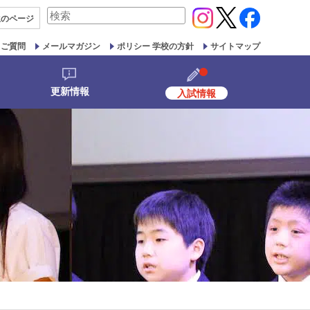
検
生の
ページ
索
対
るご質問
メールマガジン
ポリシー 学校の方針
サイトマップ
象:
更新情報
入試情報