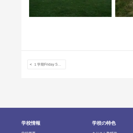
１学期Friday Sports 乗馬の写真 (Greenways: 中・上級者)
学校情報
学校の特色