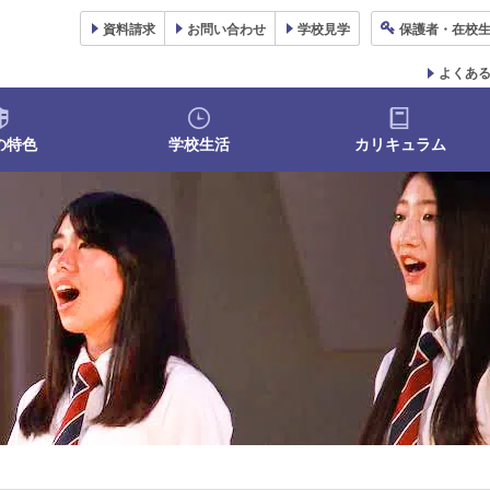
資料
請求
お問い合わせ
学校
見学
保護者
・在校
よくあ
の特色
学校生活
カリキュラム