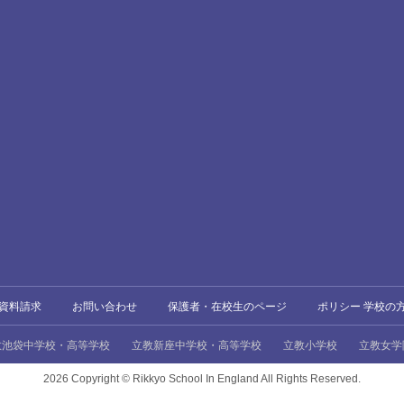
資料請求
お問い合わせ
保護者・在校生のページ
ポリシー 学校の
教池袋中学校・高等学校
立教新座中学校・高等学校
立教小学校
立教女学
2026 Copyright ©
Rikkyo School In England All Rights Reserved.