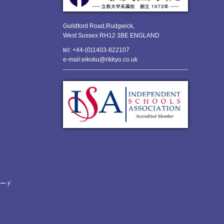
Guildford Road,Rudgwick,
West Sussex RH12 3BE ENGLAND
tel: +44-(0)1403-822107
e-mail:eikoku@rikkyo.co.uk
ロード