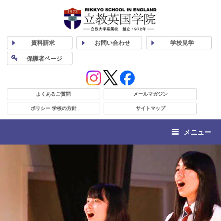
資料
請求
お問い合わせ
学校
見学
保護者
ページ
よくあるご質問
メールマガジン
ポリシー 学校の方針
サイトマップ
メニュー