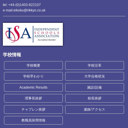
tel: +44-(0)1403-822107
e-mail:eikoku@rikkyo.co.uk
学校情報
学校概要
学校沿革
学校早わかり
大学合格状況
Academic Results
施設/設備
理事長挨拶
校長挨拶
チャプレン挨拶
連絡/アクセス
教職員採用情報