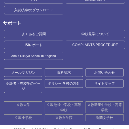
入試/入学のダウンロード
サポート
よくあるご質問
学校見学について
ISIレポート
COMPLAINTS PROCEDURE
About Rikkyo School In England
メールマガジン
資料請求
お問い合わせ
保護者・在校生のペー
ポリシー 学校の方針
サイトマップ
ジ
立教大学
立教池袋中学校・高等
立教新座中学校・高等
学校
学校
立教小学校
立教女学院
香蘭女学校