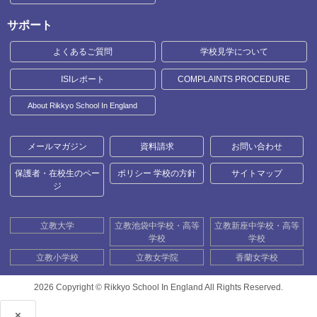
サポート
よくあるご質問
学校見学について
ISIレポート
COMPLAINTS PROCEDURE
About Rikkyo School In England
メールマガジン
資料請求
お問い合わせ
保護者・在校生のペー
ポリシー 学校の方針
サイトマップ
ジ
立教大学
立教池袋中学校・高等
立教新座中学校・高等
学校
学校
立教小学校
立教女学院
香蘭女学校
2026 Copyright ©
Rikkyo School In England All Rights Reserved.
×