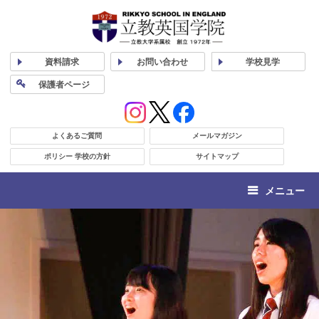
資料
請求
お問い合わせ
学校
見学
保護者
ページ
よくあるご質問
メールマガジン
ポリシー 学校の方針
サイトマップ
メニュー