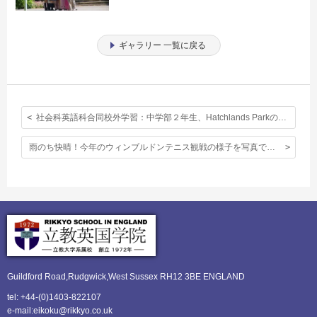
ギャラリー 一覧に戻る
社会科英語科合同校外学習：中学部２年生、Hatchlands Parkのお屋敷訪問
雨のち快晴！今年のウィンブルドンテニス観戦の様子を写真でどうぞ！
Guildford Road,Rudgwick,
West Sussex RH12 3BE ENGLAND
tel: +44-(0)1403-822107
e-mail:eikoku@rikkyo.co.uk