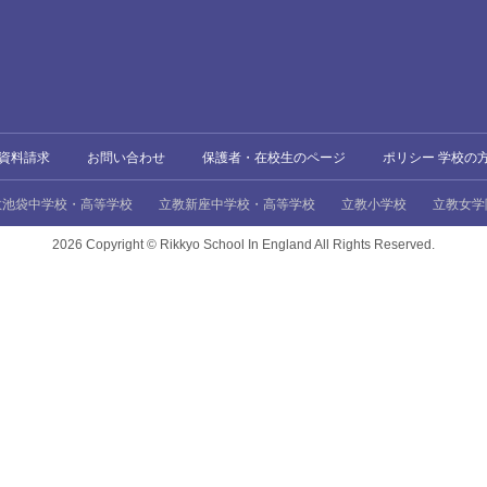
資料請求
お問い合わせ
保護者・在校生のページ
ポリシー 学校の
教池袋中学校・高等学校
立教新座中学校・高等学校
立教小学校
立教女学
2026 Copyright ©
Rikkyo School In England All Rights Reserved.
、