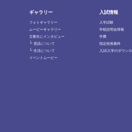
ギャラリー
入試情報
フォトギャラリー
入学試験
ムービーギャラリー
学校説明会情報
立教生にインタビュー
学費
└
英語について
指定校推薦枠
└
生活について
入試/入学のダウン
イベントムービー