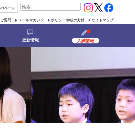
検
生の
ページ
索
対
るご質問
メールマガジン
ポリシー 学校の方針
サイトマップ
象:
更新情報
入試情報