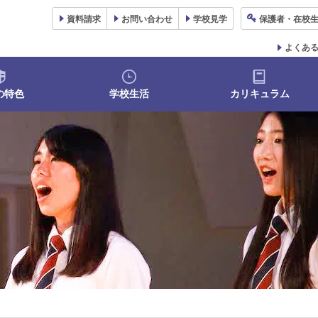
資料
請求
お問い合わせ
学校
見学
保護者
・在校
よくあ
の特色
学校生活
カリキュラム