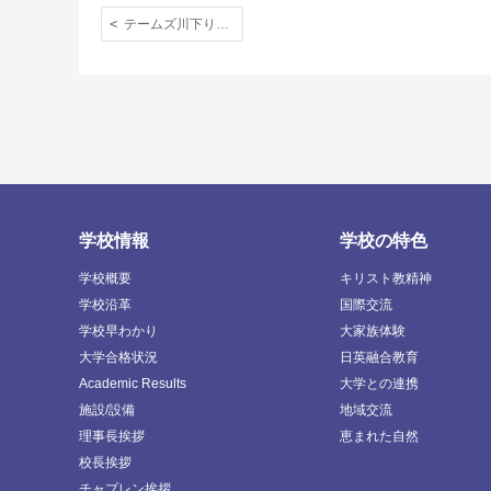
テームズ川下り、ロンドン塔、タワーブリッジと続いた高２アウティング
学校情報
学校の特色
学校概要
キリスト教精神
学校沿革
国際交流
学校早わかり
大家族体験
大学合格状況
日英融合教育
Academic Results
大学との連携
施設/設備
地域交流
理事長挨拶
恵まれた自然
校長挨拶
チャプレン挨拶