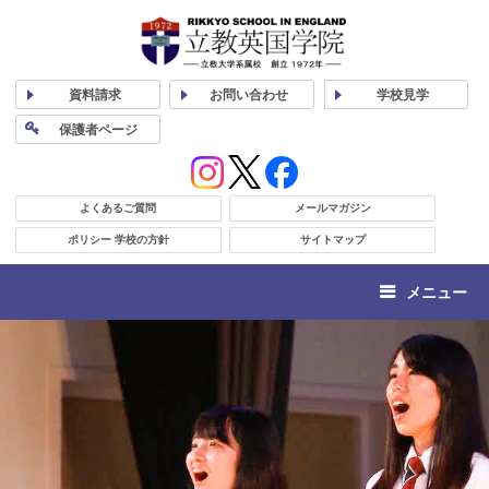
資料
請求
お問い合わせ
学校
見学
保護者
ページ
よくあるご質問
メールマガジン
ポリシー 学校の方針
サイトマップ
メニュー