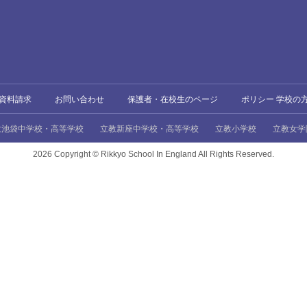
資料請求
お問い合わせ
保護者・在校生のページ
ポリシー 学校の
教池袋中学校・高等学校
立教新座中学校・高等学校
立教小学校
立教女学
2026 Copyright ©
Rikkyo School In England All Rights Reserved.
、