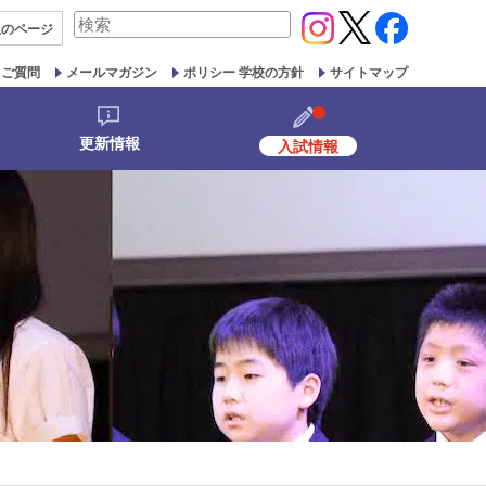
検
生の
ページ
索
対
るご質問
メールマガジン
ポリシー 学校の方針
サイトマップ
象:
更新情報
入試情報