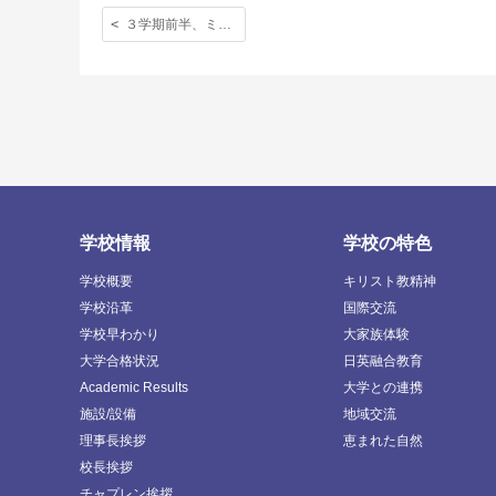
３学期前半、ミレースクールの生徒たちが１週間滞在した時の写真です。
学校情報
学校の特色
学校概要
キリスト教精神
学校沿革
国際交流
学校早わかり
大家族体験
大学合格状況
日英融合教育
Academic Results
大学との連携
施設/設備
地域交流
理事長挨拶
恵まれた自然
校長挨拶
チャプレン挨拶