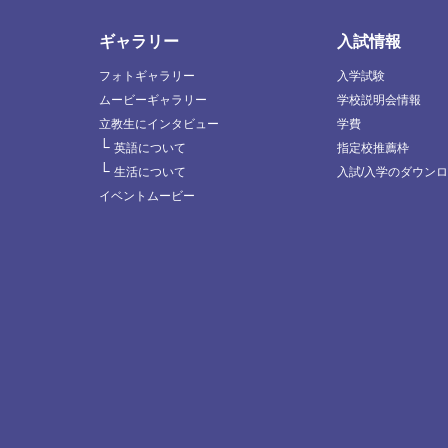
ギャラリー
入試情報
フォトギャラリー
入学試験
ムービーギャラリー
学校説明会情報
立教生にインタビュー
学費
└
英語について
指定校推薦枠
└
生活について
入試/入学のダウン
イベントムービー