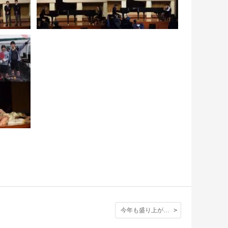
今年も盛り上がったOPEN DAY！そのフィナーレ、後夜祭と閉会式の映像。