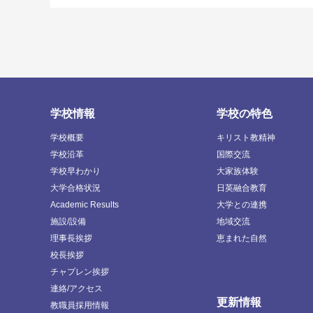
学校情報
学校の特色
学校概要
キリスト教精神
学校沿革
国際交流
学校早わかり
大家族体験
大学合格状況
日英融合教育
Academic Results
大学との連携
施設/設備
地域交流
理事長挨拶
恵まれた自然
校長挨拶
チャプレン挨拶
連絡/アクセス
更新情報
教職員採用情報