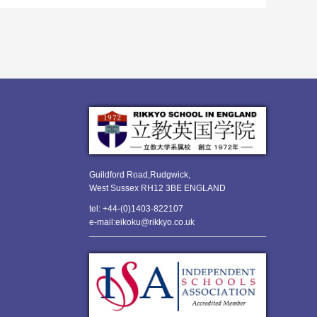
Guildford Road,Rudgwick,
West Sussex RH12 3BE ENGLAND
tel: +44-(0)1403-822107
e-mail:eikoku@rikkyo.co.uk