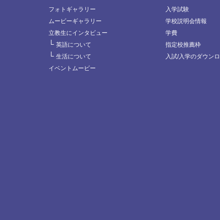
フォトギャラリー
入学試験
ムービーギャラリー
学校説明会情報
立教生にインタビュー
学費
└
英語について
指定校推薦枠
└
生活について
入試/入学のダウン
イベントムービー