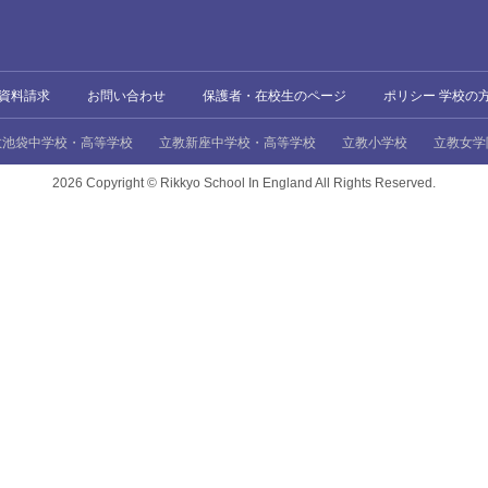
資料請求
お問い合わせ
保護者・在校生のページ
ポリシー 学校の
教池袋中学校・高等学校
立教新座中学校・高等学校
立教小学校
立教女学
2026 Copyright ©
Rikkyo School In England All Rights Reserved.
、