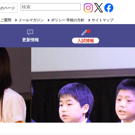
検
生の
ページ
索
対
るご質問
メールマガジン
ポリシー 学校の方針
サイトマップ
象:
更新情報
入試情報