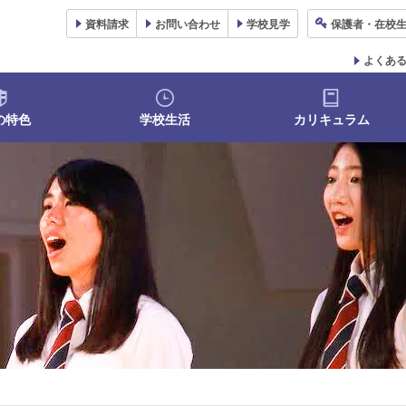
資料
請求
お問い合わせ
学校
見学
保護者
・在校
よくあ
の特色
学校生活
カリキュラム