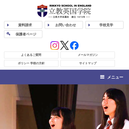
資料
請求
お問い合わせ
学校
見学
保護者
ページ
よくあるご質問
メールマガジン
ポリシー 学校の方針
サイトマップ
メニュー