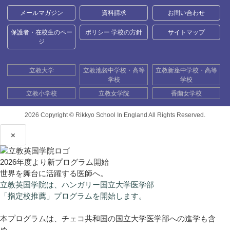
メールマガジン
資料請求
お問い合わせ
保護者・在校生のペー
ポリシー 学校の方針
サイトマップ
ジ
立教大学
立教池袋中学校・高等
立教新座中学校・高等
学校
学校
立教小学校
立教女学院
香蘭女学校
2026 Copyright ©
Rikkyo School In England All Rights Reserved.
×
2026年度より新プログラム開始
世界を舞台に活躍する医師へ。
立教英国学院は、ハンガリー国立大学医学部
「指定校推薦」プログラムを開始します。
本プログラムは、チェコ共和国の国立大学医学部への進学も含
め、