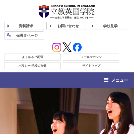
資料
請求
お問い合わせ
学校
見学
保護者
ページ
よくあるご質問
メールマガジン
ポリシー 学校の方針
サイトマップ
メニュー