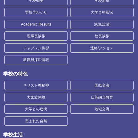
学校概要
学校沿革
学校早わかり
大学合格状況
Academic Results
施設/設備
理事長挨拶
校長挨拶
チャプレン挨拶
連絡/アクセス
教職員採用情報
学校の特色
キリスト教精神
国際交流
大家族体験
日英融合教育
大学との連携
地域交流
恵まれた自然
学校生活