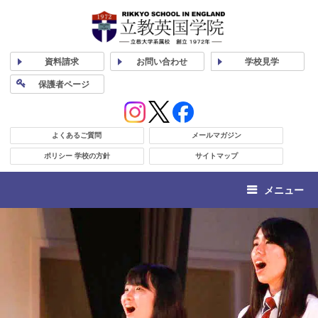
資料
請求
お問い合わせ
学校
見学
保護者
ページ
よくあるご質問
メールマガジン
ポリシー 学校の方針
サイトマップ
メニュー