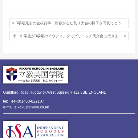
3学期最初の全校行事、新春かるた取り大会の様子を写真でどうぞ。
小・中学生が3学期のアウティングでグリニッチ天文台に行きました。
Guildford Road,Rudgwick,
West Sussex RH12 3BE ENGLAND
tel: +44-(0)1403-822107
e-mail:eikoku@rikkyo.co.uk