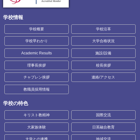
学校情報
学校概要
学校沿革
学校早わかり
大学合格状況
Academic Results
施設/設備
理事長挨拶
校長挨拶
チャプレン挨拶
連絡/アクセス
教職員採用情報
学校の特色
キリスト教精神
国際交流
大家族体験
日英融合教育
大学との連携
地域交流