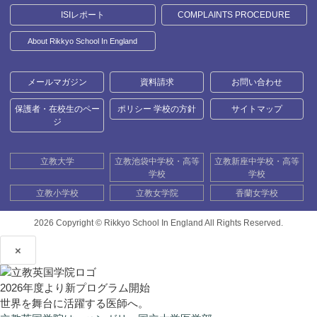
ISIレポート
COMPLAINTS PROCEDURE
About Rikkyo School In England
メールマガジン
資料請求
お問い合わせ
保護者・在校生のペー
ポリシー 学校の方針
サイトマップ
ジ
立教大学
立教池袋中学校・高等
立教新座中学校・高等
学校
学校
立教小学校
立教女学院
香蘭女学校
2026 Copyright ©
Rikkyo School In England All Rights Reserved.
×
2026年度より新プログラム開始
世界を舞台に活躍する医師へ。