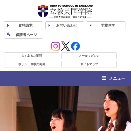
資料
請求
お問い合わせ
学校
見学
保護者
ページ
よくあるご質問
メールマガジン
ポリシー 学校の方針
サイトマップ
メニュー