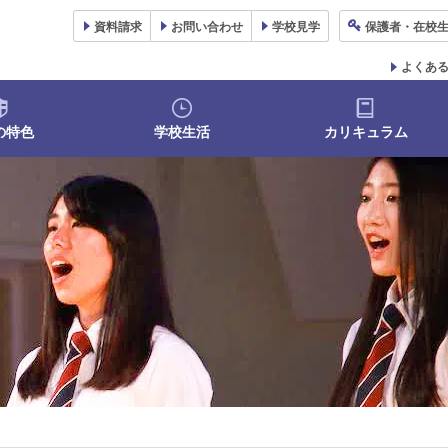
資料
請求
お問い合わせ
学校
見学
保護者
・在校
よくあ
の特色
学校生活
カリキュラム