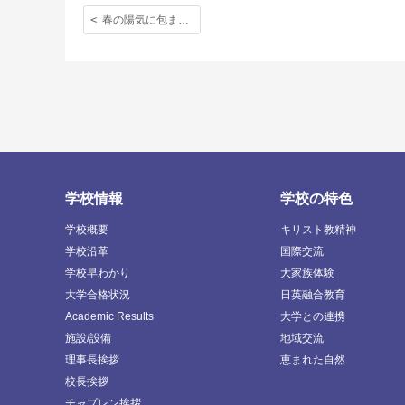
春の陽気に包まれた卒業式、そしてホームステイ出発の日の写真をどうぞ。
学校情報
学校の特色
学校概要
キリスト教精神
学校沿革
国際交流
学校早わかり
大家族体験
大学合格状況
日英融合教育
Academic Results
大学との連携
施設/設備
地域交流
理事長挨拶
恵まれた自然
校長挨拶
チャプレン挨拶