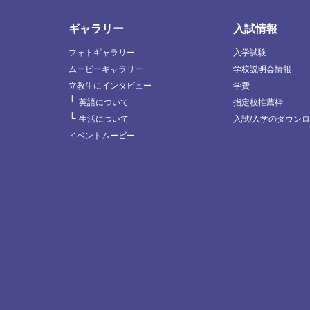
ギャラリー
入試情報
フォトギャラリー
入学試験
ムービーギャラリー
学校説明会情報
立教生にインタビュー
学費
└
英語について
指定校推薦枠
└
生活について
入試/入学のダウン
イベントムービー