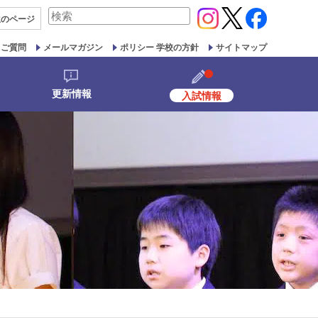
検
生の
ページ
索
対
るご質問
メールマガジン
ポリシー 学校の方針
サイトマップ
象:
更新情報
入試情報