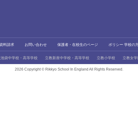
資料請求
お問い合わせ
保護者・在校生のページ
ポリシー 学校の
教池袋中学校・高等学校
立教新座中学校・高等学校
立教小学校
立教女学
2026 Copyright ©
Rikkyo School In England All Rights Reserved.
、