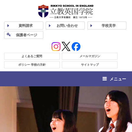
資料
請求
お問い合わせ
学校
見学
保護者
ページ
よくあるご質問
メールマガジン
ポリシー 学校の方針
サイトマップ
メニュー