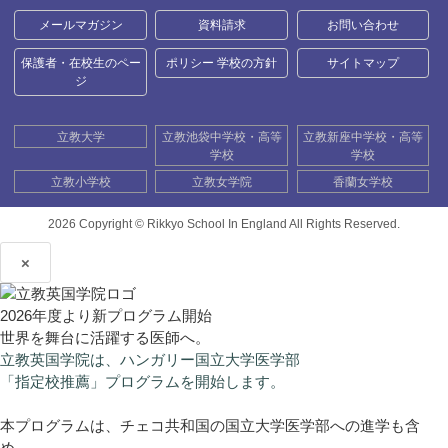
メールマガジン
資料請求
お問い合わせ
保護者・在校生のペー
ポリシー 学校の方針
サイトマップ
ジ
立教大学
立教池袋中学校・高等
立教新座中学校・高等
学校
学校
立教小学校
立教女学院
香蘭女学校
2026 Copyright ©
Rikkyo School In England All Rights Reserved.
×
2026年度より新プログラム開始
世界を舞台に活躍する医師へ。
立教英国学院は、ハンガリー国立大学医学部
「指定校推薦」プログラムを開始します。
本プログラムは、チェコ共和国の国立大学医学部への進学も含
め、