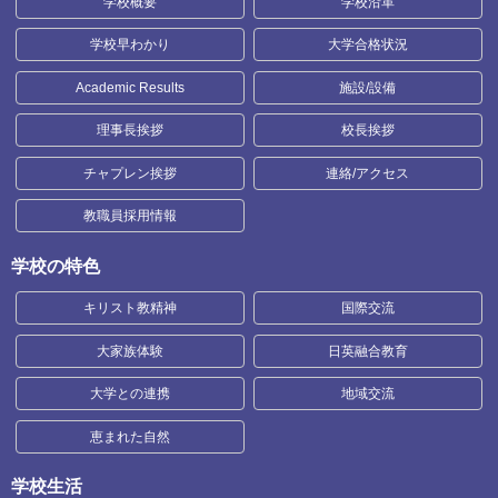
学校概要
学校沿革
学校早わかり
大学合格状況
Academic Results
施設/設備
理事長挨拶
校長挨拶
チャプレン挨拶
連絡/アクセス
教職員採用情報
学校の特色
キリスト教精神
国際交流
大家族体験
日英融合教育
大学との連携
地域交流
恵まれた自然
学校生活