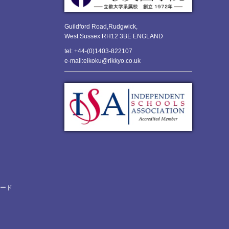
Guildford Road,Rudgwick,
West Sussex RH12 3BE ENGLAND
tel: +44-(0)1403-822107
e-mail:eikoku@rikkyo.co.uk
ロード