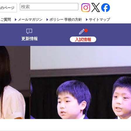
検
生の
ページ
索
対
るご質問
メールマガジン
ポリシー 学校の方針
サイトマップ
象:
更新情報
入試情報