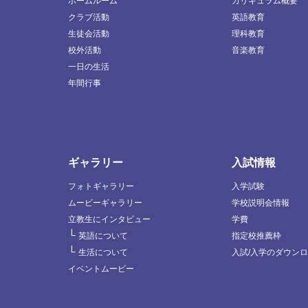
ホームルーム
カリキュラム概要
クラブ活動
英語教育
生徒会活動
理科教育
校外活動
音楽教育
一日の生活
年間行事
ギャラリー
入試情報
フォトギャラリー
入学試験
ムービーギャラリー
学校説明会情報
立教生にインタビュー
学費
└
英語について
指定校推薦枠
└
生活について
入試/入学のダウン
イベントムービー