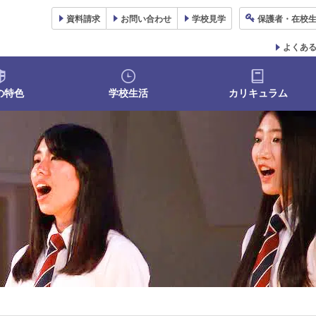
資料
請求
お問い合わせ
学校
見学
保護者
・在校
よくあ
の特色
学校生活
カリキュラム