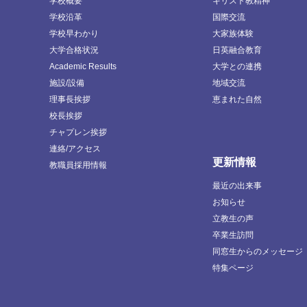
学校概要
キリスト教精神
学校沿革
国際交流
学校早わかり
大家族体験
大学合格状況
日英融合教育
Academic Results
大学との連携
施設/設備
地域交流
理事長挨拶
恵まれた自然
校長挨拶
チャプレン挨拶
連絡/アクセス
更新情報
教職員採用情報
最近の出来事
お知らせ
立教生の声
卒業生訪問
同窓生からのメッセージ
特集ページ