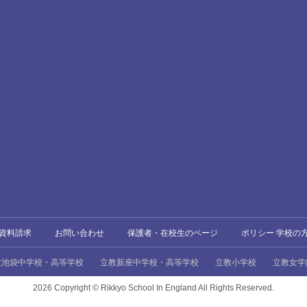
資料請求
お問い合わせ
保護者・在校生のページ
ポリシー 学校の
教池袋中学校・高等学校
立教新座中学校・高等学校
立教小学校
立教女学
2026 Copyright ©
Rikkyo School In England All Rights Reserved.