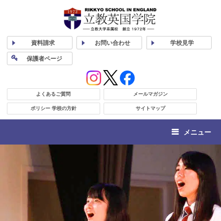
資料
請求
お問い合わせ
学校
見学
保護者
ページ
よくあるご質問
メールマガジン
ポリシー 学校の方針
サイトマップ
メニュー