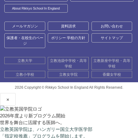
About Rikkyo School In England
メールマガジン
資料請求
お問い合わせ
保護者・在校生のペー
ポリシー 学校の方針
サイトマップ
ジ
立教大学
立教池袋中学校・高等
立教新座中学校・高等
学校
学校
立教小学校
立教女学院
香蘭女学校
2026 Copyright ©
Rikkyo School In England All Rights Reserved.
×
2026年度より新プログラム開始
世界を舞台に活躍する医師へ。
立教英国学院は、ハンガリー国立大学医学部
「指定校推薦」プログラムを開始します。