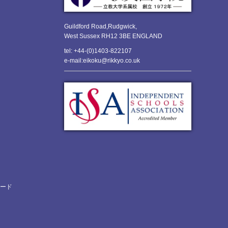
Guildford Road,Rudgwick,
West Sussex RH12 3BE ENGLAND
tel: +44-(0)1403-822107
e-mail:eikoku@rikkyo.co.uk
ロード