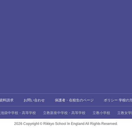
資料請求
お問い合わせ
保護者・在校生のページ
ポリシー 学校の
教池袋中学校・高等学校
立教新座中学校・高等学校
立教小学校
立教女学
2026 Copyright ©
Rikkyo School In England All Rights Reserved.