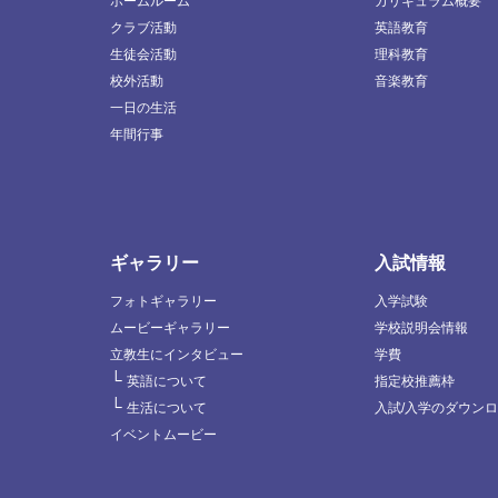
ホームルーム
カリキュラム概要
クラブ活動
英語教育
生徒会活動
理科教育
校外活動
音楽教育
一日の生活
年間行事
ギャラリー
入試情報
フォトギャラリー
入学試験
ムービーギャラリー
学校説明会情報
立教生にインタビュー
学費
└
英語について
指定校推薦枠
└
生活について
入試/入学のダウン
イベントムービー