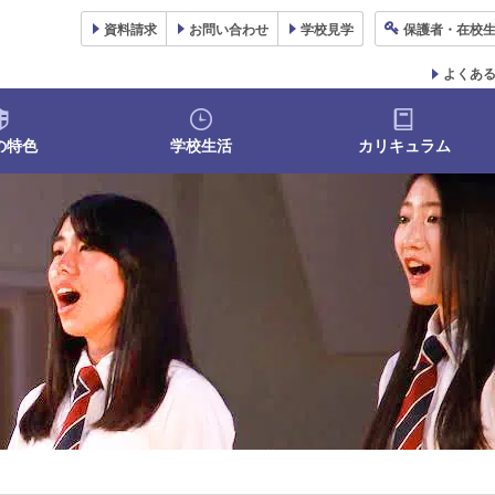
資料
請求
お問い合わせ
学校
見学
保護者
・在校
よくあ
の特色
学校生活
カリキュラム