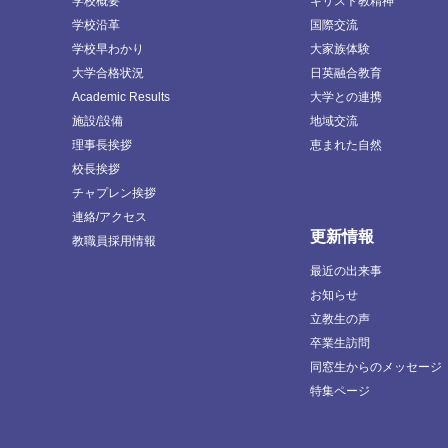
学校概要
キリスト教精神
学校沿革
国際交流
学校早わかり
大家族体験
大学合格状況
日英融合教育
Academic Results
大学との連携
施設/設備
地域交流
理事長挨拶
恵まれた自然
校長挨拶
チャプレン挨拶
連絡/アクセス
更新情報
教職員採用情報
最近の出来事
お知らせ
立教生の声
卒業生訪問
同窓生からのメッセージ
特集ページ