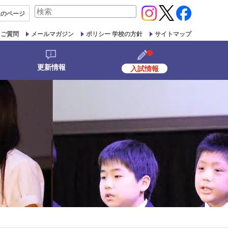
検
生の
ページ
索
対
るご質問
メールマガジン
ポリシー 学校の方針
サイトマップ
象:
更新情報
入試情報