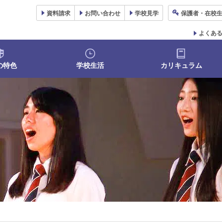
資料
請求
お問い合わせ
学校
見学
保護者
・在校
よくあ
の特色
学校生活
カリキュラム