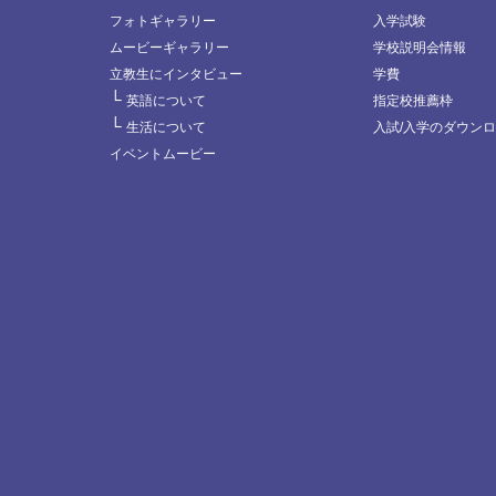
フォトギャラリー
入学試験
ムービーギャラリー
学校説明会情報
立教生にインタビュー
学費
└
英語について
指定校推薦枠
└
生活について
入試/入学のダウン
イベントムービー