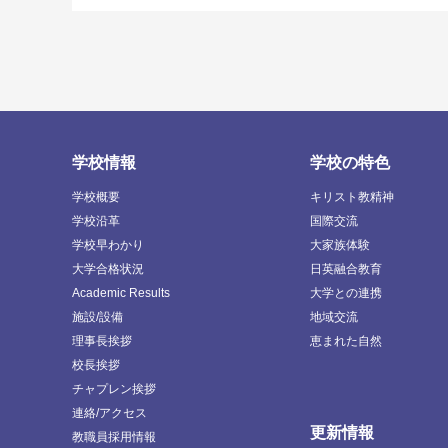
学校情報
学校の特色
学校概要
キリスト教精神
学校沿革
国際交流
学校早わかり
大家族体験
大学合格状況
日英融合教育
Academic Results
大学との連携
施設/設備
地域交流
理事長挨拶
恵まれた自然
校長挨拶
チャプレン挨拶
連絡/アクセス
更新情報
教職員採用情報