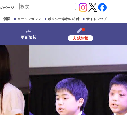
検
生の
ページ
索
対
るご質問
メールマガジン
ポリシー 学校の方針
サイトマップ
象:
更新情報
入試情報