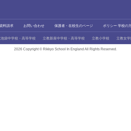
資料請求
お問い合わせ
保護者・在校生のページ
ポリシー 学校の
教池袋中学校・高等学校
立教新座中学校・高等学校
立教小学校
立教女学
2026 Copyright ©
Rikkyo School In England All Rights Reserved.
、