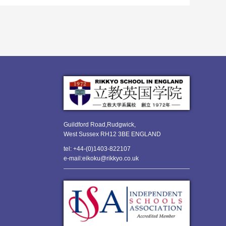
Guildford Road,Rudgwick,
West Sussex RH12 3BE ENGLAND
tel: +44-(0)1403-822107
e-mail:eikoku@rikkyo.co.uk