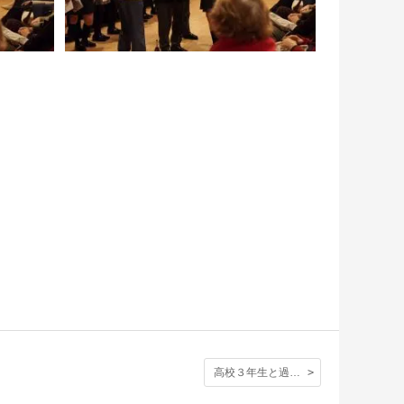
高校３年生と過ごす最後の日ーー２学期終業礼拝の日の思い出。