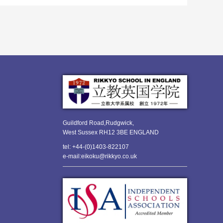
Guildford Road,Rudgwick,
West Sussex RH12 3BE ENGLAND
tel: +44-(0)1403-822107
e-mail:eikoku@rikkyo.co.uk