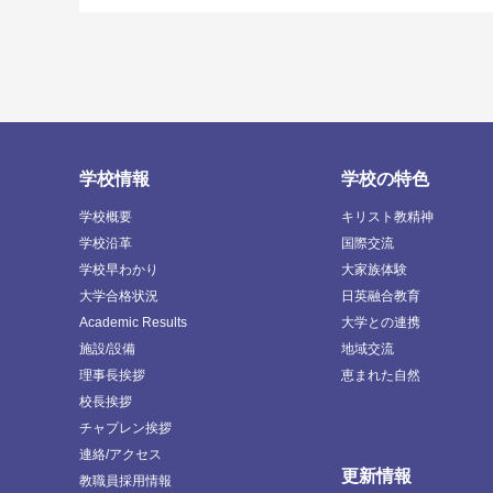
学校情報
学校の特色
学校概要
キリスト教精神
学校沿革
国際交流
学校早わかり
大家族体験
大学合格状況
日英融合教育
Academic Results
大学との連携
施設/設備
地域交流
理事長挨拶
恵まれた自然
校長挨拶
チャプレン挨拶
連絡/アクセス
更新情報
教職員採用情報