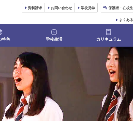
資料
請求
お問い合わせ
学校
見学
保護者
・在校
よくあ
の特色
学校生活
カリキュラム