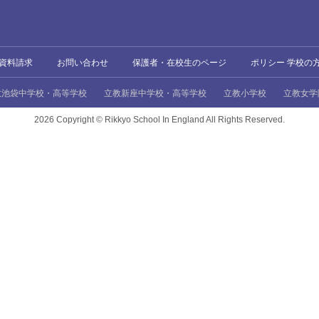
資料請求
お問い合わせ
保護者・在校生のページ
ポリシー 学校の
教池袋中学校・高等学校
立教新座中学校・高等学校
立教小学校
立教女学
2026 Copyright ©
Rikkyo School In England All Rights Reserved.
、