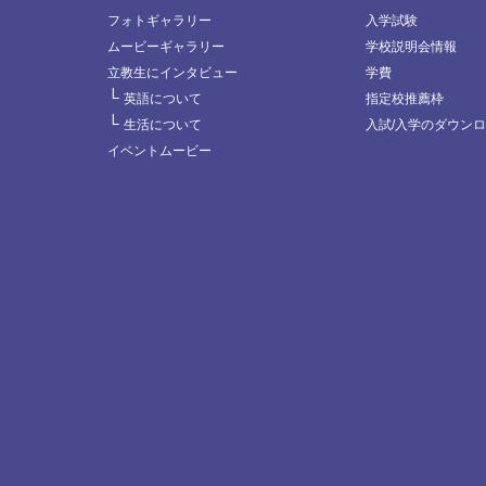
フォトギャラリー
入学試験
ムービーギャラリー
学校説明会情報
立教生にインタビュー
学費
└
英語について
指定校推薦枠
└
生活について
入試/入学のダウン
イベントムービー