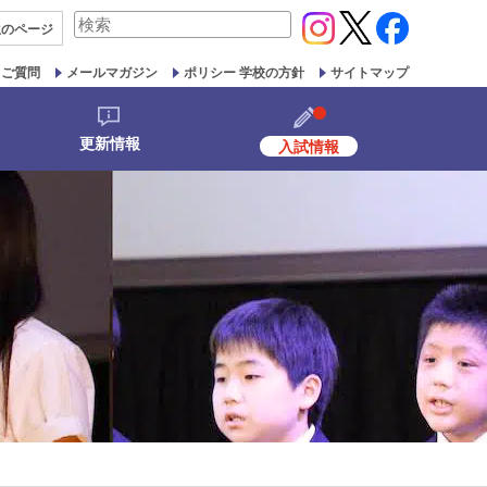
検
生の
ページ
索
対
るご質問
メールマガジン
ポリシー 学校の方針
サイトマップ
象:
更新情報
入試情報