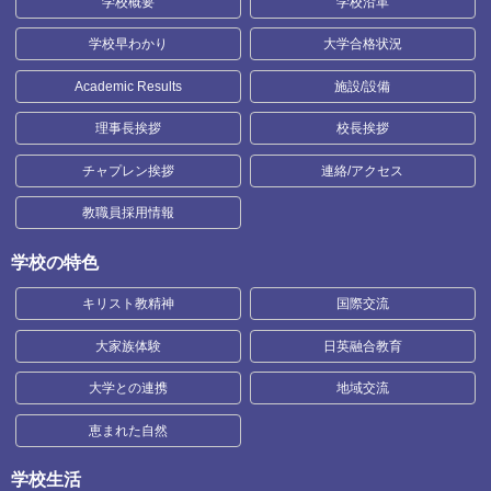
学校概要
学校沿革
学校早わかり
大学合格状況
Academic Results
施設/設備
理事長挨拶
校長挨拶
チャプレン挨拶
連絡/アクセス
教職員採用情報
学校の特色
キリスト教精神
国際交流
大家族体験
日英融合教育
大学との連携
地域交流
恵まれた自然
学校生活