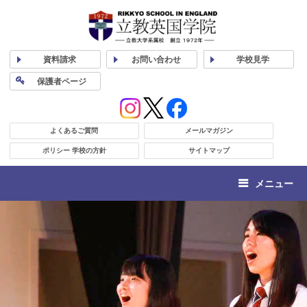
資料
請求
お問い合わせ
学校
見学
保護者
ページ
よくあるご質問
メールマガジン
ポリシー 学校の方針
サイトマップ
メニュー