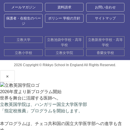
メールマガジン
資料請求
お問い合わせ
保護者・在校生のペー
ポリシー 学校の方針
サイトマップ
ジ
立教大学
立教池袋中学校・高等
立教新座中学校・高等
学校
学校
立教小学校
立教女学院
香蘭女学校
2026 Copyright ©
Rikkyo School In England All Rights Reserved.
×
2026年度より新プログラム開始
世界を舞台に活躍する医師へ。
立教英国学院は、ハンガリー国立大学医学部
「指定校推薦」プログラムを開始します。
本プログラムは、チェコ共和国の国立大学医学部への進学も含
め、