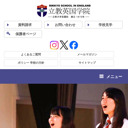
資料
請求
お問い合わせ
学校
見学
保護者
ページ
よくあるご質問
メールマガジン
ポリシー 学校の方針
サイトマップ
メニュー