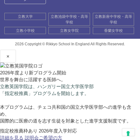
立教大学
立教池袋中学校・高等
立教新座中学校・高等
学校
学校
立教小学校
立教女学院
香蘭女学校
2026 Copyright ©
Rikkyo School In England All Rights Reserved.
×
2026年度より新プログラム開始
世界を舞台に活躍する医師へ。
立教英国学院は、ハンガリー国立大学医学部
「指定校推薦」プログラムを開始します。
本プログラムは、チェコ共和国の国立大学医学部への進学も含
め、
国際的に医療の道を志す生徒を対象とした進学支援制度です。
指定校推薦枠あり
2026年度入学対応
詳細を見る
説明会ご希望の方