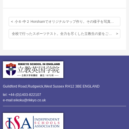
小６-中２ Horshamでオリジナルマップ作り。その様子を写真でご紹介。
全校で行ったスポーツテスト。全力を尽くした立教生の姿をご覧下さい。
Guildford Road,Rudgwick,
West Sussex RH12 3BE ENGLAND
tel: +44-(0)1403-822107
e-mail:eikoku@rikkyo.co.uk