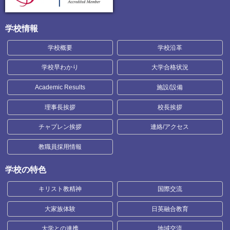
学校情報
学校概要
学校沿革
学校早わかり
大学合格状況
Academic Results
施設/設備
理事長挨拶
校長挨拶
チャプレン挨拶
連絡/アクセス
教職員採用情報
学校の特色
キリスト教精神
国際交流
大家族体験
日英融合教育
大学との連携
地域交流