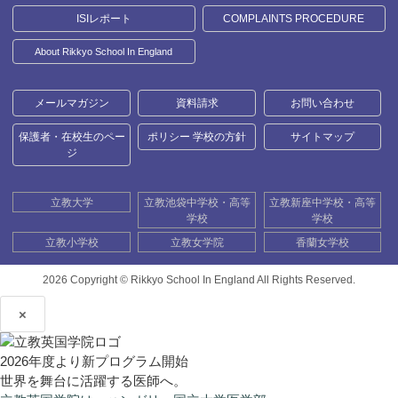
ISIレポート
COMPLAINTS PROCEDURE
About Rikkyo School In England
メールマガジン
資料請求
お問い合わせ
保護者・在校生のペー
ポリシー 学校の方針
サイトマップ
ジ
立教大学
立教池袋中学校・高等
立教新座中学校・高等
学校
学校
立教小学校
立教女学院
香蘭女学校
2026 Copyright ©
Rikkyo School In England All Rights Reserved.
×
2026年度より新プログラム開始
世界を舞台に活躍する医師へ。