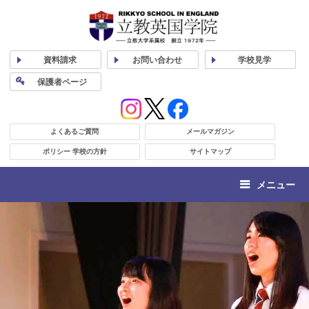
資料
請求
お問い合わせ
学校
見学
保護者
ページ
よくあるご質問
メールマガジン
ポリシー 学校の方針
サイトマップ
メニュー