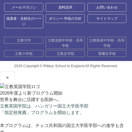
メールマガジン
資料請求
お問い合わせ
保護者・在校生のペー
ポリシー 学校の方針
サイトマップ
ジ
立教大学
立教池袋中学校・高等
立教新座中学校・高等
学校
学校
立教小学校
立教女学院
香蘭女学校
2026 Copyright ©
Rikkyo School In England All Rights Reserved.
×
2026年度より新プログラム開始
世界を舞台に活躍する医師へ。
立教英国学院は、ハンガリー国立大学医学部
「指定校推薦」プログラムを開始します。
本プログラムは、チェコ共和国の国立大学医学部への進学も含
め、