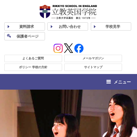
資料
請求
お問い合わせ
学校
見学
保護者
ページ
よくあるご質問
メールマガジン
ポリシー 学校の方針
サイトマップ
メニュー