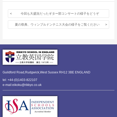
今回も大盛況だったギター部コンサートの様子をどうぞ
夏の祭典、ウィンブルドンテニス大会の様子をご覧ください
Guildford Road,Rudgwick,
West Sussex RH12 3BE ENGLAND
tel: +44-(0)1403-822107
e-mail:eikoku@rikkyo.co.uk