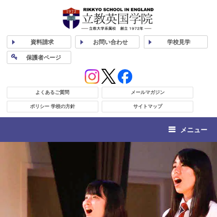
資料
請求
お問い合わせ
学校
見学
保護者
ページ
よくあるご質問
メールマガジン
ポリシー 学校の方針
サイトマップ
メニュー