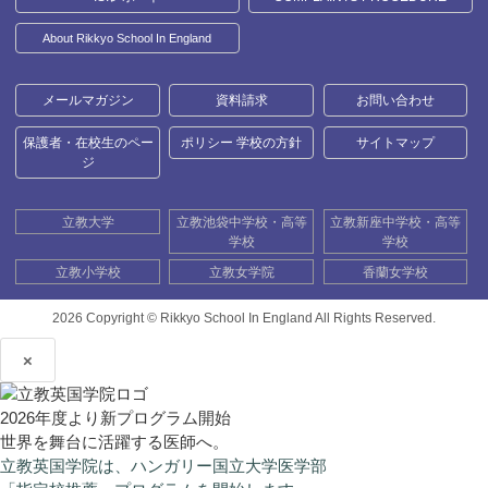
About Rikkyo School In England
メールマガジン
資料請求
お問い合わせ
保護者・在校生のペー
ポリシー 学校の方針
サイトマップ
ジ
立教大学
立教池袋中学校・高等
立教新座中学校・高等
学校
学校
立教小学校
立教女学院
香蘭女学校
2026 Copyright ©
Rikkyo School In England All Rights Reserved.
×
2026年度より新プログラム開始
世界を舞台に活躍する医師へ。
立教英国学院は、ハンガリー国立大学医学部