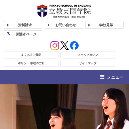
資料
請求
お問い合わせ
学校
見学
保護者
ページ
よくあるご質問
メールマガジン
ポリシー 学校の方針
サイトマップ
メニュー