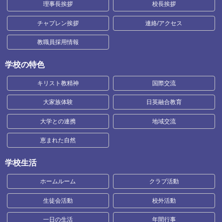
理事長挨拶
校長挨拶
チャプレン挨拶
連絡/アクセス
教職員採用情報
学校の特色
キリスト教精神
国際交流
大家族体験
日英融合教育
大学との連携
地域交流
恵まれた自然
学校生活
ホームルーム
クラブ活動
生徒会活動
校外活動
一日の生活
年間行事