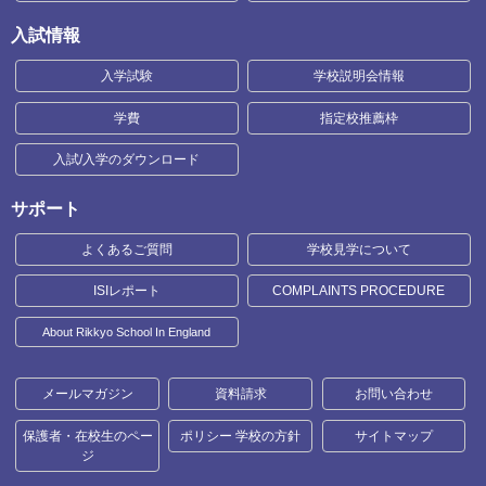
入試情報
入学試験
学校説明会情報
学費
指定校推薦枠
入試/入学のダウンロード
サポート
よくあるご質問
学校見学について
ISIレポート
COMPLAINTS PROCEDURE
About Rikkyo School In England
メールマガジン
資料請求
お問い合わせ
保護者・在校生のペー
ポリシー 学校の方針
サイトマップ
ジ