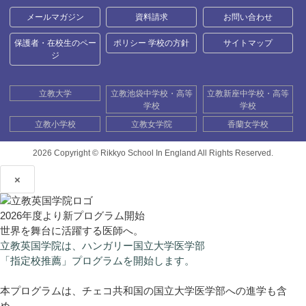
メールマガジン
資料請求
お問い合わせ
保護者・在校生のペー
ポリシー 学校の方針
サイトマップ
ジ
立教大学
立教池袋中学校・高等
立教新座中学校・高等
学校
学校
立教小学校
立教女学院
香蘭女学校
2026 Copyright ©
Rikkyo School In England All Rights Reserved.
×
2026年度より新プログラム開始
世界を舞台に活躍する医師へ。
立教英国学院は、ハンガリー国立大学医学部
「指定校推薦」プログラムを開始します。
本プログラムは、チェコ共和国の国立大学医学部への進学も含
め、