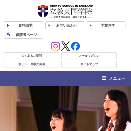
資料
請求
お問い合わせ
学校
見学
保護者
ページ
よくあるご質問
メールマガジン
ポリシー 学校の方針
サイトマップ
メニュー