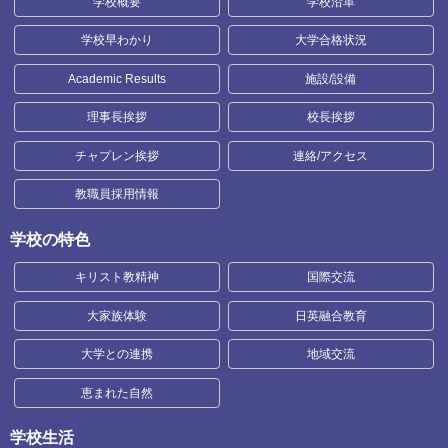
学校概要
学校沿革
学校早わかり
大学合格状況
Academic Results
施設/設備
理事長挨拶
校長挨拶
チャプレン挨拶
連絡/アクセス
教職員採用情報
学校の特色
キリスト教精神
国際交流
大家族体験
日英融合教育
大学との連携
地域交流
恵まれた自然
学校生活