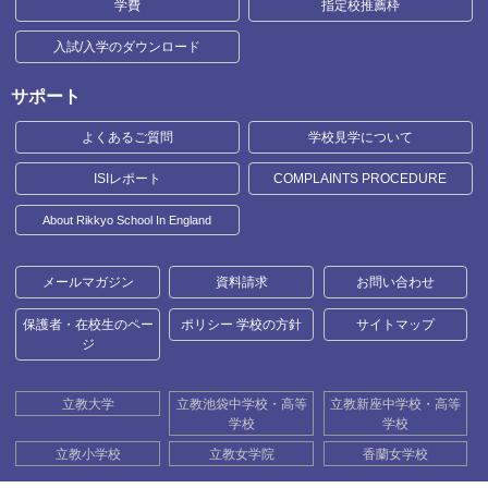
学費
指定校推薦枠
入試/入学のダウンロード
サポート
よくあるご質問
学校見学について
ISIレポート
COMPLAINTS PROCEDURE
About Rikkyo School In England
メールマガジン
資料請求
お問い合わせ
保護者・在校生のペー
ポリシー 学校の方針
サイトマップ
ジ
立教大学
立教池袋中学校・高等
立教新座中学校・高等
学校
学校
立教小学校
立教女学院
香蘭女学校