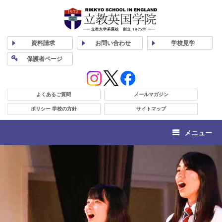
資料
請求
お問い合わせ
学校
見学
保護者
ページ
よくあるご質問
メールマガジン
ポリシー 学校の方針
サイトマップ
メニュー