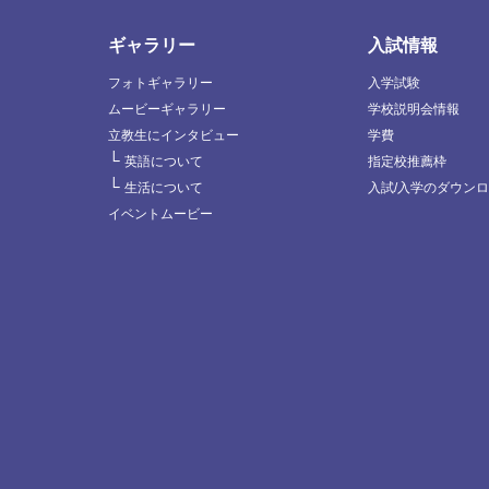
ギャラリー
入試情報
フォトギャラリー
入学試験
ムービーギャラリー
学校説明会情報
立教生にインタビュー
学費
└
英語について
指定校推薦枠
└
生活について
入試/入学のダウン
イベントムービー