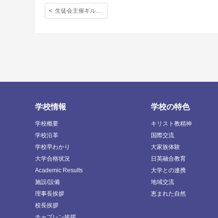
生徒会主催ギルフォードショッピングの様子を写真でご紹介します。
学校情報
学校の特色
学校概要
キリスト教精神
学校沿革
国際交流
学校早わかり
大家族体験
大学合格状況
日英融合教育
Academic Results
大学との連携
施設/設備
地域交流
理事長挨拶
恵まれた自然
校長挨拶
チャプレン挨拶