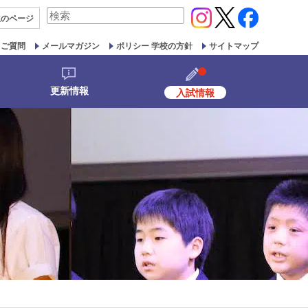
検
生の
ページ
索
対
るご質問
メールマガジン
ポリシー 学校の方針
サイトマップ
象:
更新情報
入試情報