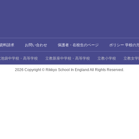
資料請求
お問い合わせ
保護者・在校生のページ
ポリシー 学校の
教池袋中学校・高等学校
立教新座中学校・高等学校
立教小学校
立教女学
2026 Copyright ©
Rikkyo School In England All Rights Reserved.
、