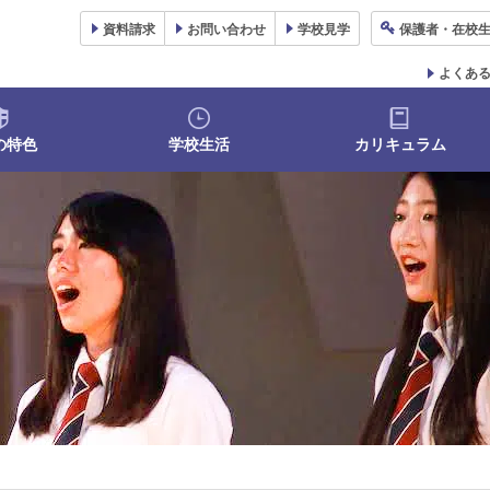
資料
請求
お問い合わせ
学校
見学
保護者
・在校
よくあ
の特色
学校生活
カリキュラム