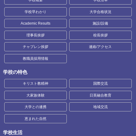
学校概要
学校沿革
学校早わかり
大学合格状況
Academic Results
施設/設備
理事長挨拶
校長挨拶
チャプレン挨拶
連絡/アクセス
教職員採用情報
学校の特色
キリスト教精神
国際交流
大家族体験
日英融合教育
大学との連携
地域交流
恵まれた自然
学校生活