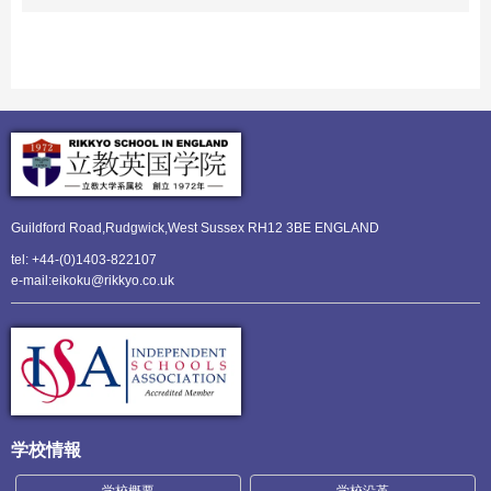
Guildford Road,Rudgwick,
West Sussex RH12 3BE ENGLAND
tel: +44-(0)1403-822107
e-mail:eikoku@rikkyo.co.uk
学校情報