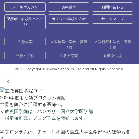
メールマガジン
資料請求
お問い合わせ
保護者・在校生のペー
ポリシー 学校の方針
サイトマップ
ジ
立教大学
立教池袋中学校・高等
立教新座中学校・高等
学校
学校
立教小学校
立教女学院
香蘭女学校
2026 Copyright ©
Rikkyo School In England All Rights Reserved.
×
2026年度より新プログラム開始
世界を舞台に活躍する医師へ。
立教英国学院は、ハンガリー国立大学医学部
「指定校推薦」プログラムを開始します。
本プログラムは、チェコ共和国の国立大学医学部への進学も含
め、