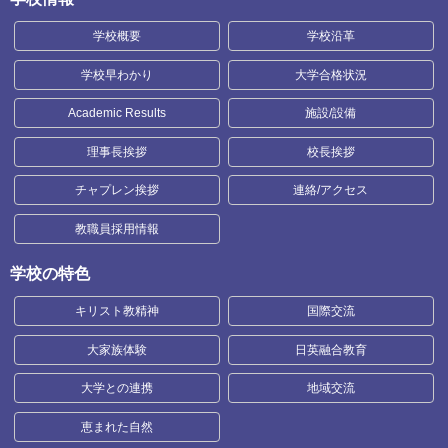
学校概要
学校沿革
学校早わかり
大学合格状況
Academic Results
施設/設備
理事長挨拶
校長挨拶
チャプレン挨拶
連絡/アクセス
教職員採用情報
学校の特色
キリスト教精神
国際交流
大家族体験
日英融合教育
大学との連携
地域交流
恵まれた自然