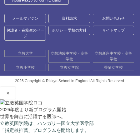
About Rikkyo School In England
メールマガジン
資料請求
お問い合わせ
保護者・在校生のペー
ポリシー 学校の方針
サイトマップ
ジ
立教大学
立教池袋中学校・高等
立教新座中学校・高等
学校
学校
立教小学校
立教女学院
香蘭女学校
2026 Copyright ©
Rikkyo School In England All Rights Reserved.
×
2026年度より新プログラム開始
世界を舞台に活躍する医師へ。
立教英国学院は、ハンガリー国立大学医学部
「指定校推薦」プログラムを開始します。