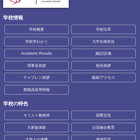
学校情報
学校概要
学校沿革
学校早わかり
大学合格状況
Academic Results
施設/設備
理事長挨拶
校長挨拶
チャプレン挨拶
連絡/アクセス
教職員採用情報
学校の特色
キリスト教精神
国際交流
大家族体験
日英融合教育
大学との連携
地域交流