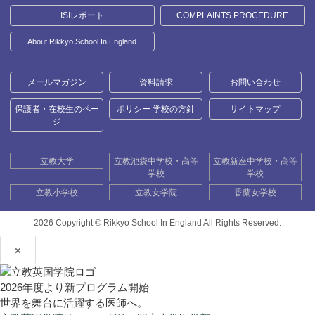
ISIレポート
COMPLAINTS PROCEDURE
About Rikkyo School In England
メールマガジン
資料請求
お問い合わせ
保護者・在校生のペー
ポリシー 学校の方針
サイトマップ
ジ
立教大学
立教池袋中学校・高等
立教新座中学校・高等
学校
学校
立教小学校
立教女学院
香蘭女学校
2026 Copyright ©
Rikkyo School In England All Rights Reserved.
×
2026年度より新プログラム開始
世界を舞台に活躍する医師へ。