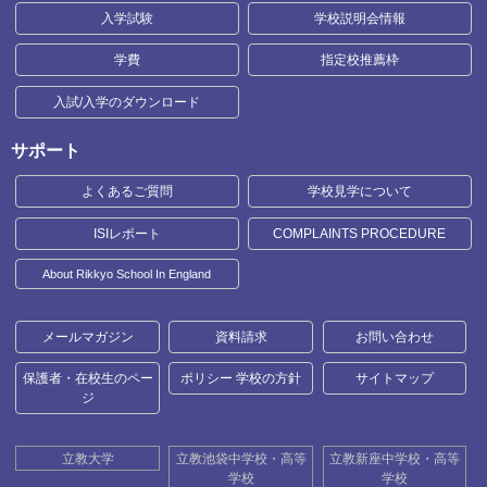
入学試験
学校説明会情報
学費
指定校推薦枠
入試/入学のダウンロード
サポート
よくあるご質問
学校見学について
ISIレポート
COMPLAINTS PROCEDURE
About Rikkyo School In England
メールマガジン
資料請求
お問い合わせ
保護者・在校生のペー
ポリシー 学校の方針
サイトマップ
ジ
立教大学
立教池袋中学校・高等
立教新座中学校・高等
学校
学校