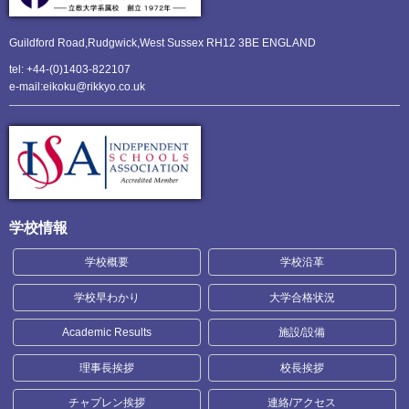
Guildford Road,Rudgwick,
West Sussex RH12 3BE ENGLAND
tel: +44-(0)1403-822107
e-mail:eikoku@rikkyo.co.uk
学校情報
学校概要
学校沿革
学校早わかり
大学合格状況
Academic Results
施設/設備
理事長挨拶
校長挨拶
チャプレン挨拶
連絡/アクセス